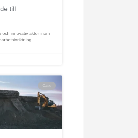
e till
 och innovativ aktör inom
barhetsinriktning.
Case