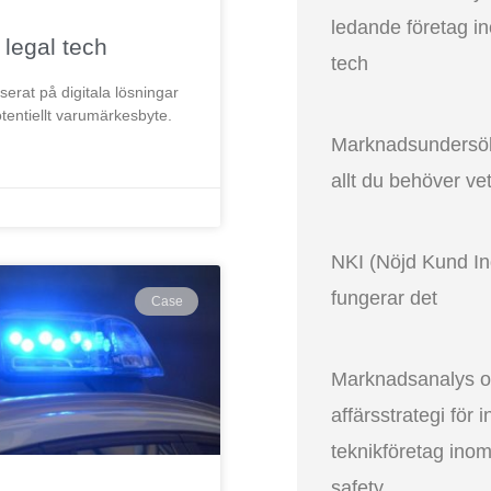
ledande företag i
legal tech
tech
erat på digitala lösningar
otentiellt varumärkesbyte.
Marknadsundersö
allt du behöver ve
NKI (Nöjd Kund In
fungerar det
Case
Marknadsanalys 
affärsstrategi för i
teknikföretag inom
safety