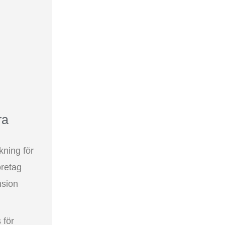
ra
ning för
öretag
nsion
 för