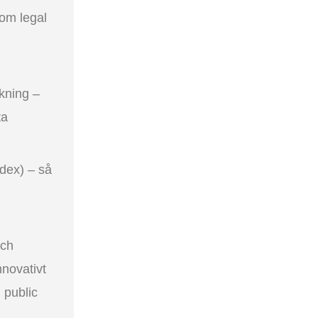
nom legal
kning –
ta
dex) – så
och
nnovativt
 public