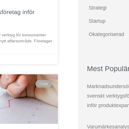
Strategi
företag inför
Startup
Okategoriserad
av verktyg för konsumenter
t nytt affärsområde. Företaget
Mest Populä
Case
Marknadsundersök
svenskt verktygsf
inför produktexpa
Varumärkesanalys