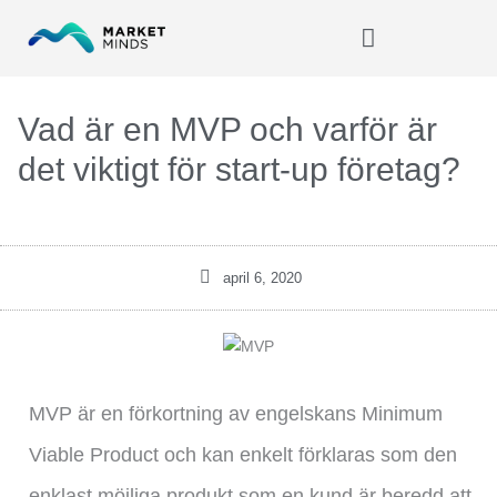
Hoppa
till
innehåll
Vad är en MVP och varför är
det viktigt för start-up företag?
april 6, 2020
MVP är en förkortning av engelskans Minimum
Viable Product och kan enkelt förklaras som den
enklast möjliga produkt som en kund är beredd att